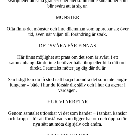
svårigheter att sätta gränser eller återkommande situationer som
blir svåra att ta sig ur.
MÖNSTER
Ofta finns det mönster och inre dilemman som upprepar sig över
tid, även när viljan till förändring är stark.
DET SVÅRA FÅR FINNAS
Här finns möjlighet att prata om det som är svårt, i ett
sammanhang där du inte behöver hålla ihop eller hitta rätt ord
direkt. I samtalet möter jag dig där du är
Samtidigt kan du få stöd i att börja förändra det som inte längre
fungerar – både i hur du förstår dig själv och i hur du agerar i
vardagen.
HUR VI ARBETAR
Genom samtalet utforskar vi det som händer – i tankar, känslor
och kropp – för att förstå vad som ligger bakom och öppna för
nya sätt att möta dig själv och andra.